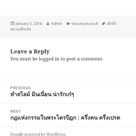
Posted
January 3, 2016
Author
Admin
Categories
ของเล่นและเกมส์
Tags
เด็กจิ๋ว
สนามเด็กเล่น
on
Leave a Reply
You must be
logged in
to post a comment.
Post
PREVIOUS
navigation
ทำสไลม์ มินเนี่ยน น่ารักเก๋ๆ
Previous
post:
NEXT
กฎแห่งกรรมในพระไตรปิฎก : ครึ่งคน ครึ่งเปรต
Next
post:
Proudly powered by WordPress