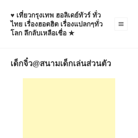
♥ เที่ยวกรุงเทพ ฮอลิเดย์ทัวร์ ทั่ว
ไทย เรื่องฮอตฮิต เรื่องแปลกๆทั่ว
โลก ลึกลับเหลือเชื่อ ★
MENU
AND
WIDGETS
เด็กจิ๋ว@สนามเด็กเล่นส่วนตัว