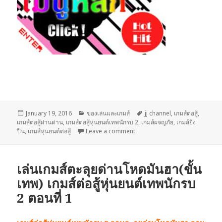
Posted
January 19, 2016
Categories
ของเล่นและเกมส์
Tags
jj channel
,
เกมส์ต่อสู้
,
เกมส์ต่อสู้ผ่านด่าน
on
,
เกมส์ต่อสู้หุ่นยนต์เทพนักรบ 2
,
เกมส์ผจญภัย
,
เกมส์ยิง
ปืน
,
เกมส์หุ่นยนต์ต่อสู้
Leave a comment
on สุดมันส์กับ เกมส์ต่อสู้หุ่นยนต์
เล่นเกมส์ตะลุยด่านโหดมันฮา(ขั้น
เทพ) เกมส์ต่อสู้หุ่นยนต์เทพนักรบ
2 ตอนที่ 1